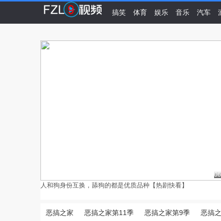
搞笑
体育
娱乐
音乐
汽车
06
人和狗身份互换，舔狗的都是优质品种【热剧快看】
恶搞之家
恶搞之家第11季
恶搞之家第9季
恶搞之