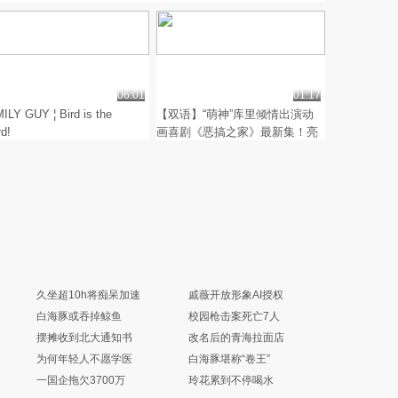
06:01
01:17
ILY GUY ¦ Bird is the
【双语】“萌神”库里倾情出演动
d!
画喜剧《恶搞之家》最新集！亮
瞎了...
久坐超10h将痴呆加速
戚薇开放形象AI授权
白海豚或吞掉鲸鱼
校园枪击案死亡7人
摆摊收到北大通知书
改名后的青海拉面店
为何年轻人不愿学医
白海豚堪称“卷王”
一国企拖欠3700万
玲花累到不停喝水