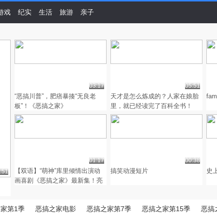
游戏
纪实
生活
旅游
亲子
03:17
05:51
“恶搞川普”，肥痞暴揍“无良老
天才是怎么炼成的？人家在娘胎
fa
板”！《恶搞之家》
里，就已经读完了百科全书！
01:17
00:38
【双语】“萌神”库里倾情出演动
搞笑动漫短片
史上
:51
画喜剧《恶搞之家》最新集！亮
瞎了...
家第1季
恶搞之家电影
恶搞之家第7季
恶搞之家第15季
恶搞