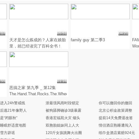
:17
05:51
04:21
老
天才是怎么炼成的？人家在娘胎
family guy 第二季3
FAM
里，就已经读完了百科全书！
Wor
:55
01:16
恶搞之家 第九季 _ 第12集
The.Hand.That.Rocks.The.Wheelchair[超
清版]
进入24h警戒线
浙最强风雨时段锁定
你可以撤回你的撤回
后逃21年像野人
被狗舔脚确诊3级暴露
北京公积金政策调整
是“闭眼秋”
香港宏福苑火灾 烟头
提前14天免费退改签
国睡眠舒适度地图
双胞胎姐妹同上人大
情侣酒店熟睡遭闯入
若雪方辟谣
120斤女孩跳舞火出圈
纸巾盒酒店索赔924元