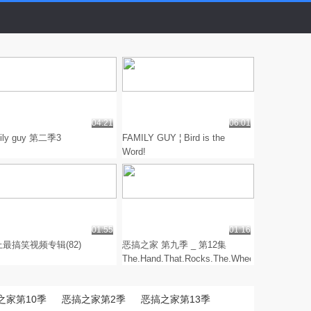
04:21
06:01
mily guy 第二季3
FAMILY GUY ¦ Bird is the
Word!
01:55
01:16
最搞笑视频专辑(82)
恶搞之家 第九季 _ 第12集
The.Hand.That.Rocks.The.Wheelchair[超
清版]
之家第10季
恶搞之家第2季
恶搞之家第13季