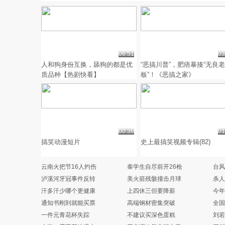
06:51
03
人和狗身份互换，舔狗的都是优
“恶搞川普”，肥痞暴揍“无良
质品种【热剧快看】
板”！《恶搞之家》
00:38
01
搞笑动漫短片
史上最搞笑视频专辑(82)
云南火把节16人灼伤
泰学生自尽前开26枪
台风
泸溪河牙冠事件反转
美火箭残骸撞击月球
杀人
汗多汗少哪个更健康
上四休三但要降薪
今年
通知书刚到就能买票
高端钢材密集突破
全
一件元青花杯失踪
不建议买深色蛋糕
刘