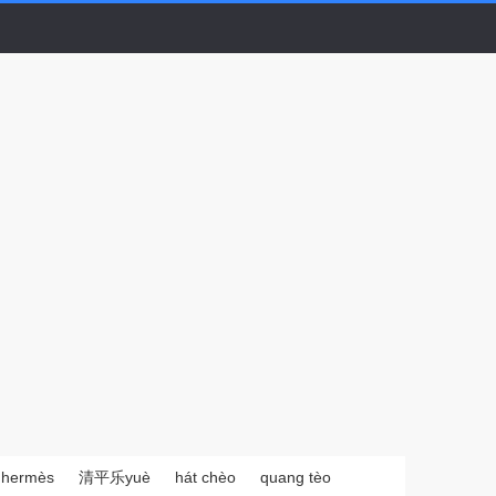
hermès
清平乐yuè
hát chèo
quang tèo