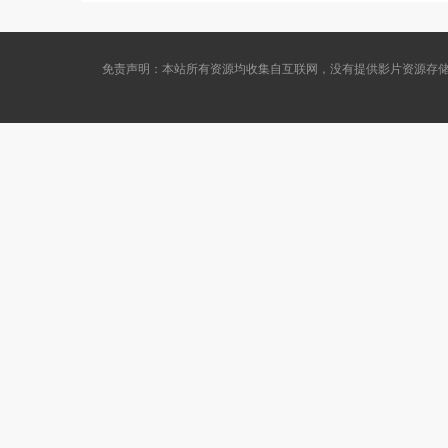
sáo mèo
gái nhànghèo
免责声明：本站所有资源均收集自互联网，没有提供影片资源存