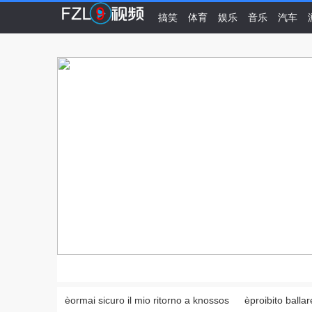
搞笑
体育
娱乐
音乐
汽车
èormai sicuro il mio ritorno a knossos
èproibito ballar