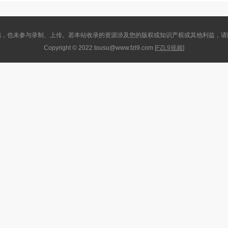
储，也未参与录制、上传。若本站收录的资源涉及您的版权或知识产权或其他利益，请
Copyright © 2022 tousu
@
www.fzl9.com [
FZL9视频
]