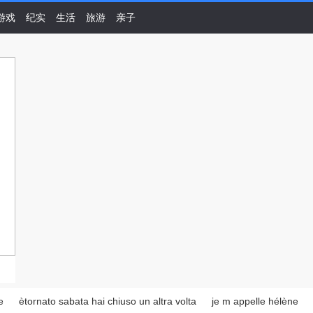
游戏
纪实
生活
旅游
亲子
e
ètornato sabata hai chiuso un altra volta
je m appelle hélène